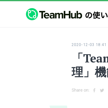
TeamHub
の
使
い
2020-12-03 18:41
方
「Tea
理」機
Share on: