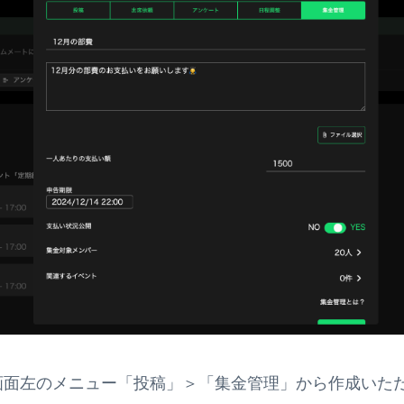
dmin 画面左のメニュー「投稿」＞「集金管理」から作成い